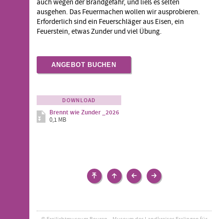
auch wegen der Brandgefahr, und ließ es selten
ausgehen. Das Feuermachen wollen wir ausprobieren.
Erforderlich sind ein Feuerschläger aus Eisen, ein
Feuerstein, etwas Zunder und viel Übung.
ANGEBOT BUCHEN
DOWNLOAD
Brennt wie Zunder _2026
0,1 MB
Schulen
Schulen
Vom
Brunnen,
&
&
Korn
Hüle,
Kindergruppen
Kindergruppen
zum
Wasserhahn
›
Brot
Weiterführende
© Freilichtmuseum Beuren – Museum des Landkreises Esslingen für