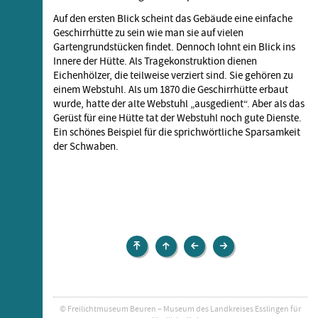
Auf den ersten Blick scheint das Gebäude eine einfache
Geschirrhütte zu sein wie man sie auf vielen
Gartengrundstücken findet. Dennoch lohnt ein Blick ins
Innere der Hütte. Als Tragekonstruktion dienen
Eichenhölzer, die teilweise verziert sind. Sie gehören zu
einem Webstuhl. Als um 1870 die Geschirrhütte erbaut
wurde, hatte der alte Webstuhl „ausgedient“. Aber als das
Gerüst für eine Hütte tat der Webstuhl noch gute Dienste.
Ein schönes Beispiel für die sprichwörtliche Sparsamkeit
der Schwaben.
Museum
Museum
Tagelöhnerhaus
Bienenhaus
›
aus
aus
Vorstellung
Weidenstetten
Köngen
Museumsgebäude
© Freilichtmuseum Beuren – Museum des Landkreises Esslingen für