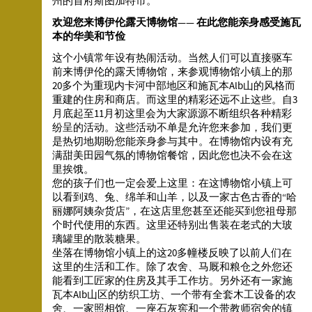
州的首府斯图加特市。
欢迎您来博伊伦露天博物馆—— 在此您能亲身感受施瓦
本的华美和节俭
这个小镇常年设有热闹活动。当然人们可以直接驱车
前来博伊伦的露天博物馆，来参观博物馆小镇上的那
20多个为重现内卡河中部地区和施瓦本Alb山的风格而
重建的住房和商店。而这里的精彩还远不止这些。自3
月底起至11月初这里会为大家源源不断组织各种精彩
纷呈的活动。这些活动不单是允许您来参加，我们更
是热切地期盼您能亲身参与其中。在博物馆内设有充
满甜美田园气氛的博物馆餐馆，因此您也决不会在这
里挨饿。
您的孩子们也一定会爱上这里：在这博物馆小镇上可
以看到鸡、兔、绵羊和山羊，以及一家古色古香的“哈
丽娜阿姨杂货店”，在这店里您甚至还能买到您祖母那
个时代使用的东西。这里还特别出售装在老式的大玻
璃罐里的散装糖果。
坐落在博物馆小镇上的这20多幢楼反映了以前人们在
这里的生活和工作。除了农舍、马厩和粮仓之外您还
能看到工匠家的住房及其手工作坊。另外还有一家施
瓦本Alb山区的纺织工坊、一个带有全套木工设备的农
舍、一家照相馆、一座石灰窖和一个带教师宿舍的镇