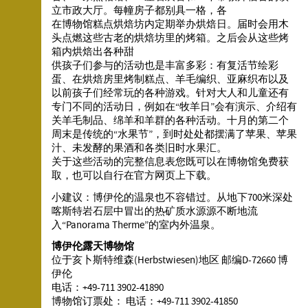
立市政大厅。每幢房子都别具一格，各
在博物馆糕点烘焙坊内定期举办烘焙日。届时会用木
头点燃这些古老的烘焙坊里的烤箱。之后会从这些烤
箱内烘焙出各种甜
供孩子们参与的活动也是丰富多彩：有复活节绘彩
蛋、在烘焙房里烤制糕点、羊毛编织、亚麻织布以及
以前孩子们经常玩的各种游戏。针对大人和儿童还有
专门不同的活动日，例如在“牧羊日”会有演示、介绍有
关羊毛制品、绵羊和羊群的各种活动。十月的第二个
周末是传统的“水果节”，到时处处都摆满了苹果、苹果
汁、未发酵的果酒和各类旧时水果汇。
关于这些活动的完整信息表您既可以在博物馆免费获
取，也可以自行在官方网页上下载。
小建议：博伊伦的温泉也不容错过。从地下700米深处
喀斯特岩石层中冒出的热矿质水源源不断地流
入“Panorama Therme”的室内外温泉。
博伊伦露天博物馆
位于亥卜斯特维森(Herbstwiesen)地区 邮编D-72660 博
伊伦
电话：+49-711 3902-41890
博物馆订票处： 电话：+49-711 3902-41850