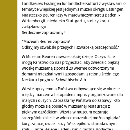
Landkreises Esslingen für ländliche Kultur) z wystawami o
tematyce wiejskiej jest jednym z muzeii okręgu Esslingen.
Miasteczko Beuren leży w malowniczym sercu Badenii-
Wirtembergii, niedaleko Stuttgartu, stolicy kraju
związkowego.
Serdecznie zapraszamy!
*Muzeum Beuren zaprasza!
Odkryjmy szwabski przepych i szwabską oszczędność.*
W Muzeum Beuren zawsze coś się dzieje. Oczywiście
mogą Państwo do nas przyjechać, aby zwiedzić piękną
wioskę muzealną z ponad 20 wiernie odtworzonymi
domami mieszkalnymi i gospodami z rejonu średniego
Neckaru i pogórza Schwäbische Alb.
Wizytę uprzyjemnią Państwu odbywające się w okresie
między marcem a listopadem imprezy organizowane dla
małych i dużych. Zapraszamy Państwa do zabawy! Kto
głodny może się posilić w muzealnej restauracji z
pięknym ogródkiem. Wizyta w muzeum oczaruje
szczególnie dzieci: w wiosce muzealnej można oglądać
kury, zające, owce i kozy. W sklepiku w starodawnym
stylu (Tante-Helene-Laden) kupić można słodycze i