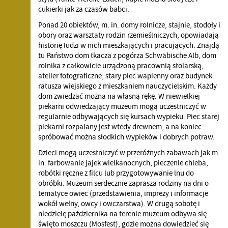
cukierki jak za czasów babci.
Ponad 20 obiektów, m. in. domy rolnicze, stajnie, stodoły i
obory oraz warsztaty rodzin rzemieślniczych, opowiadają
historię ludzi w nich mieszkających i pracujących. Znajdą
tu Państwo dom tkacza z pogórza Schwäbische Alb, dom
rolnika z całkowicie urządzoną pracownią stolarską,
atelier fotograficzne, stary piec wapienny oraz budynek
ratusza wiejskiego z mieszkaniem nauczycielskim. Każdy
dom zwiedzać można na własną rękę. W niewielkiej
piekarni odwiedzający muzeum mogą uczestniczyć w
regularnie odbywających się kursach wypieku. Piec starej
piekarni rozpalany jest wtedy drewnem, a na koniec
spróbować można słodkich wypieków i dobrych potraw.
Dzieci mogą uczestniczyć w przeróżnych zabawach jak m.
in. farbowanie jajek wielkanocnych, pieczenie chleba,
robótki ręczne z filcu lub przygotowywanie lnu do
obróbki. Muzeum serdecznie zaprasza rodziny na dni o
tematyce owiec (przedstawienia, imprezy i informacje
wokół wełny, owcy i owczarstwa). W drugą sobotę i
niedzielę października na terenie muzeum odbywa się
święto moszczu (Mosfest), gdzie można dowiedzieć się