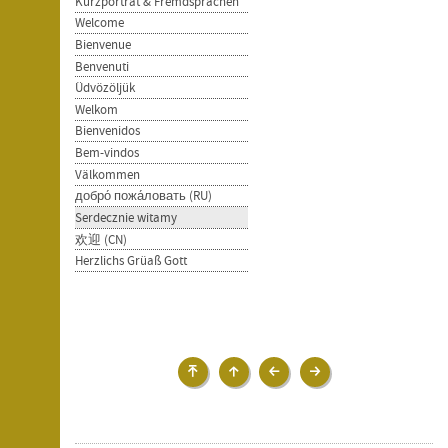
Kurzporträt & Fremdsprachen
Welcome
Bienvenue
Benvenuti
Üdvözöljük
Welkom
Bienvenidos
Bem-vindos
Välkommen
добро́ пожа́ловать (RU)
Serdecznie witamy
欢迎 (CN)
Herzlichs Grüaß Gott
Ihr
Ihr
добро́
欢迎
Besuch
Besuch
пожа́ловать
(CN)
›
(RU)
Kurzporträt
&