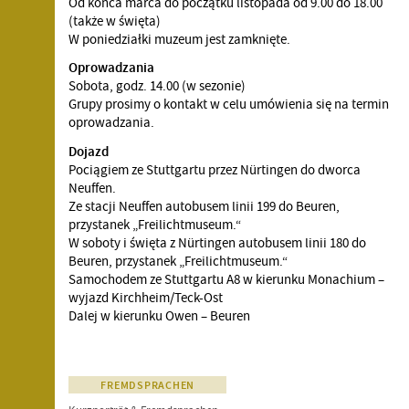
Od końca marca do początku listopada od 9.00 do 18.00
(także w święta)
W poniedziałki muzeum jest zamknięte.
Oprowadzania
Sobota, godz. 14.00 (w sezonie)
Grupy prosimy o kontakt w celu umówienia się na termin
oprowadzania.
Dojazd
Pociągiem ze Stuttgartu przez Nürtingen do dworca
Neuffen.
Ze stacji Neuffen autobusem linii 199 do Beuren,
przystanek „Freilichtmuseum.“
W soboty i święta z Nürtingen autobusem linii 180 do
Beuren, przystanek „Freilichtmuseum.“
Samochodem ze Stuttgartu A8 w kierunku Monachium –
wyjazd Kirchheim/Teck-Ost
Dalej w kierunku Owen – Beuren
FREMDSPRACHEN