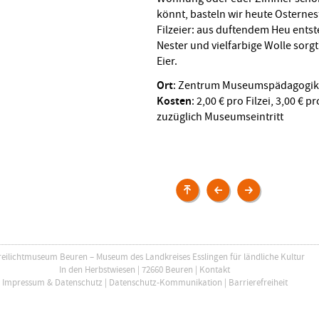
könnt, basteln wir heute Osternes
Filzeier: aus duftendem Heu ents
Nester und vielfarbige Wolle sorgt
Eier.
Ort
: Zentrum Museumspädagogik 
Kosten
: 2,00 € pro Filzei, 3,00 € p
zuzüglich Museumseintritt
Veranstaltungen
Filzball,
Kinderfest,
Griffel,
Umzug,
Schiefertafel
Markt
–
und
mit
Rummel
reilichtmuseum Beuren – Museum des Landkreises Esslingen für ländliche Kultur
dem
–
In den Herbstwiesen | 72660 Beuren |
Kontakt
Kruschtgrädda
Omas
Impressum & Datenschutz
|
Datenschutz-Kommunikation
|
Barrierefreiheit
durchs
und
Museumsdorf
Opas