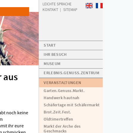
LEICHTE SPRACHE
WELCOME
BIENVENUE
KONTAKT
SITEMAP
START
IHR BESUCH
MUSEUM
ERLEBNIS.GENUSS.ZENTRUM
r aus
VERANSTALTUNGEN
Garten.Genuss.Markt.
Handwerk hautnah
Schäfertage mit Schäfermarkt
Brot.Zeit.Fest.
habt noch keine
im
Oldtimertreffen
mit ihr eure
Markt der Arche des
Geschmacks
ön schmücken