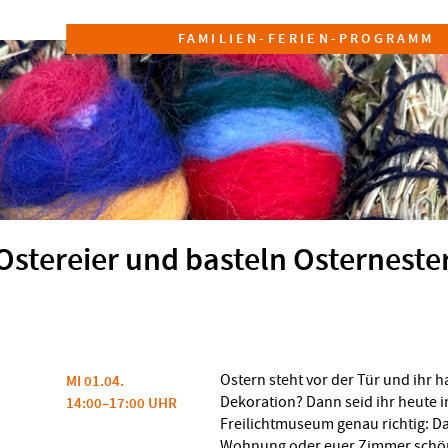
FAMILIEN-FERIEN-PROGRAMM
 Ostereier und basteln Osterneste
Ostern steht vor der Tür und ihr 
MI 01.04.
Dekoration? Dann seid ihr heute 
14:00–17:00 UHR
Freilichtmuseum genau richtig: Da
Wohnung oder euer Zimmer sch