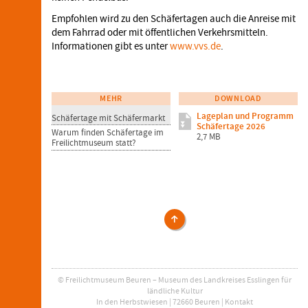
Empfohlen wird zu den Schäfertagen auch die Anreise mit
dem Fahrrad oder mit öffentlichen Verkehrsmitteln.
Informationen gibt es unter
www.vvs.de
.
MEHR
DOWNLOAD
Lageplan und Programm
Schäfertage mit Schäfermarkt
Schäfertage 2026
Warum finden Schäfertage im
2,7 MB
Freilichtmuseum statt?
Veranstaltungen
© Freilichtmuseum Beuren – Museum des Landkreises Esslingen für
ländliche Kultur
In den Herbstwiesen | 72660 Beuren |
Kontakt