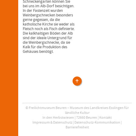
Schneckengarten können Sie
bei uns im Alb-Dorf besichtigen.
In der Fastenzeit wurden
Weinbergschnecken besonders
gerne gegessen, da die
katholische Kirche sie weder als
Fleisch noch als Fisch definierte.
Die kalkhaltigen Böden der Alb
sind der ideale Untergrund für
die Weinbergschnecke, da sie
Kalk für die Produktion des
Gehäuses benötigt.
Veranstaltungen
© Freilichtmuseum Beuren – Museum des Landkreises Esslingen für
ländliche Kultur
In den Herbstwiesen | 72660 Beuren |
Kontakt
Impressum & Datenschutz
|
Datenschutz-Kommunikation
|
Barrierefreiheit