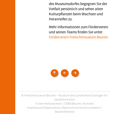
des Museumsdorfes begegnen Sie der
Vielfalt persönlich und sehen alten
Kulturpflanzen beim Wachsen und
Heranreifen zu.
Mehr Informationen zum Förderverein
und seinen Teams finden Sie unter:
Förderverein Freilichtmuseum Beuren
Veranstaltungen
Gespielte
Alte
Geschichte
Gemüsesorten
–
in
Zeitreise
unseren
in
Museumsgärten
© Freilichtmuseum Beuren – Museum des Landkreises Esslingen für
die
ländliche Kultur
Vergangenheit
In den Herbstwiesen | 72660 Beuren |
Kontakt
Impressum & Datenschutz
|
Datenschutz-Kommunikation
|
Barrierefreiheit