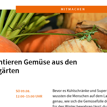
MITMACHEN
ntieren Gemüse aus den
ärten
Bevor es Kühlschränke und Super
SO 09.08.
wussten die Menschen auf dem L
12:00–15:00 UHR
genau, wie sich die Gemüsefülle
für den Winter bewahren lässt: d