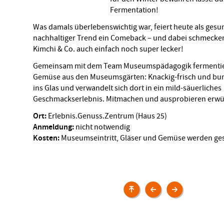
Fermentation!
Was damals überlebenswichtig war, feiert heute als ges
nachhaltiger Trend ein Comeback – und dabei schmecke
Kimchi & Co. auch einfach noch super lecker!
Gemeinsam mit dem Team Museumspädagogik fermentie
Gemüse aus den Museumsgärten: Knackig-frisch und bun
ins Glas und verwandelt sich dort in ein mild-säuerliches
Geschmackserlebnis. Mitmachen und ausprobieren erwü
Ort:
Erlebnis.Genuss.Zentrum (Haus 25)
Anmeldung:
nicht notwendig
Kosten:
Museumseintritt, Gläser und Gemüse werden ges
Veranstaltungen
Tierkinder
Wie
auf
haben
dem
Urgroßmutter
Bauernhof
und