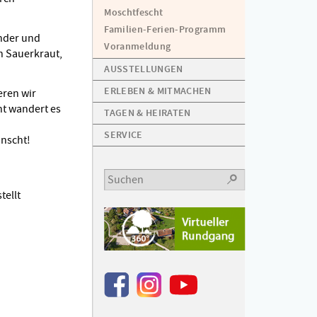
Moschtfescht
Familien-Ferien-Programm
under und
Voranmeldung
n Sauerkraut,
AUSSTELLUNGEN
ERLEBEN & MITMACHEN
ren wir
t wandert es
TAGEN & HEIRATEN
SERVICE
nscht!
OK
tellt