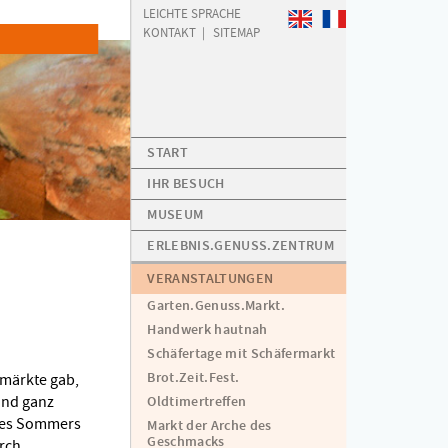
LEICHTE SPRACHE
WELCOME
BIENVENUE
KONTAKT
SITEMAP
START
IHR BESUCH
MUSEUM
ERLEBNIS.GENUSS.ZENTRUM
VERANSTALTUNGEN
Garten.Genuss.Markt.
Handwerk hautnah
Schäfertage mit Schäfermarkt
Brot.Zeit.Fest.
märkte gab,
and ganz
Oldtimertreffen
 des Sommers
Markt der Arche des
Geschmacks
urch