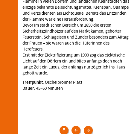
Flamme in vielen Dörfern und ländlichen Kleinstädten das
einzige bekannte Beleuchtungsmittel. Kienspan, Öllampe
und Kerze dienten als Lichtquelle. Bereits das Entzünden
der Flamme war eine Herausforderung.
Bevor im städtischen Bereich um 1850 die ersten
Sicherheitszündhölzer auf den Markt kamen, gehörter
Feuerstein, Schlageisen und Zunder besonders zum Alltag
der Frauen – sie waren auch die Hüterinnen des
Herdfeuers.
Erst mit der Elektrifizierung um 1900 zog das elektrische
Licht auf den Dörfern ein und blieb anfangs doch noch
lange Zeit ein Luxus, der anfangs nur zögerlich ins Haus
geholt wurde.
Treffpunkt
: Öschelbronner Platz
Dauer:
45–60 Minuten
Veranstaltungen
Wir
Wir