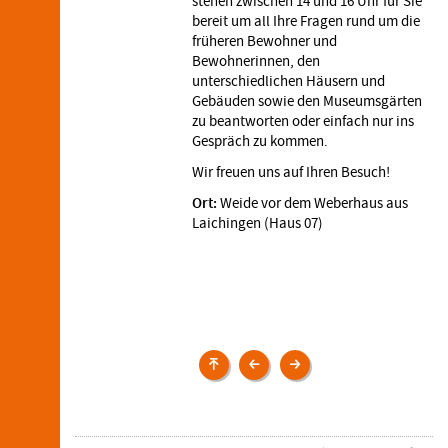
stehen zwischen 14 und 16 Uhr für Sie
bereit um all Ihre Fragen rund um die
früheren Bewohner und
Bewohnerinnen, den
unterschiedlichen Häusern und
Gebäuden sowie den Museumsgärten
zu beantworten oder einfach nur ins
Gespräch zu kommen.
Wir freuen uns auf Ihren Besuch!
Ort:
Weide vor dem Weberhaus aus
Laichingen (Haus 07)
Veranstaltungen
Wir
Wir
schreiben
ernten
mit
und
Naturmaterialien
probieren
Obst