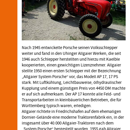
Nach 1945 entwickelte Porsche seinen Volksschlepper
weiter und fand in den Uhinger Allgaier Werken, die seit
1946 auch Schlepper herstellten und hierzu mit Kaelble
kooperierten, einen gewichtigen Lizenznehmer. Allgaier
stellte 1950 einen ersten Schlepper mit der Bezeichnung
„Allgaier System Porsche“ vor, das Modell AP 17, 17 PS
stark. Mit Luftkühlung, Leichtbauweise, ölhydraulischer
Kupplung und einem günstigen Preis von 4450 DM machte
er auf sich aufmerksam. Der AP 17 konnte alle Feld- und
Transportarbeiten in kleinbäuerlichen Betrieben, die für
Württemberg typisch waren, erledigen.
Allgaier richtete in Friedrichshafen auf dem ehemaligen
Dornier-Gelände eine moderne Traktorenfabrik ein, in der
insgesamt über 40.000 Allgaier-Traktoren nach dem
„System Porsche“ hergestellt wurden. 1955 gab Allgaier