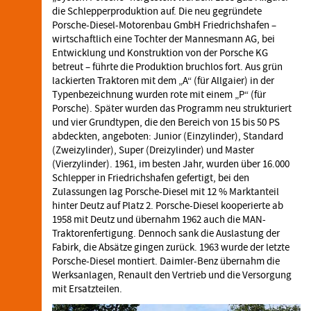
die Schlepperproduktion auf. Die neu gegründete
Porsche-Diesel-Motorenbau GmbH Friedrichshafen –
wirtschaftlich eine Tochter der Mannesmann AG, bei
Entwicklung und Konstruktion von der Porsche KG
betreut – führte die Produktion bruchlos fort. Aus grün
lackierten Traktoren mit dem „A“ (für Allgaier) in der
Typenbezeichnung wurden rote mit einem „P“ (für
Porsche). Später wurden das Programm neu strukturiert
und vier Grundtypen, die den Bereich von 15 bis 50 PS
abdeckten, angeboten: Junior (Einzylinder), Standard
(Zweizylinder), Super (Dreizylinder) und Master
(Vierzylinder). 1961, im besten Jahr, wurden über 16.000
Schlepper in Friedrichshafen gefertigt, bei den
Zulassungen lag Porsche-Diesel mit 12 % Marktanteil
hinter Deutz auf Platz 2. Porsche-Diesel kooperierte ab
1958 mit Deutz und übernahm 1962 auch die
MAN
-
Traktorenfertigung. Dennoch sank die Auslastung der
Fabirk, die Absätze gingen zurück. 1963 wurde der letzte
Porsche-Diesel montiert. Daimler-Benz übernahm die
Werksanlagen, Renault den Vertrieb und die Versorgung
mit Ersatzteilen.